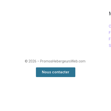
C
F
F
S
©
2026 – PromosHebergeursWeb.com
Nous contacter